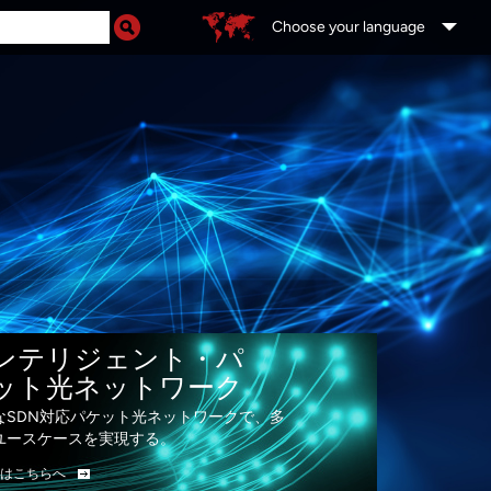
Choose your language
を実現
ンテリジェント・パ
ット光ネットワーク
なSDN対応パケット光ネットワークで、多
ユースケースを実現する。
はこちらへ