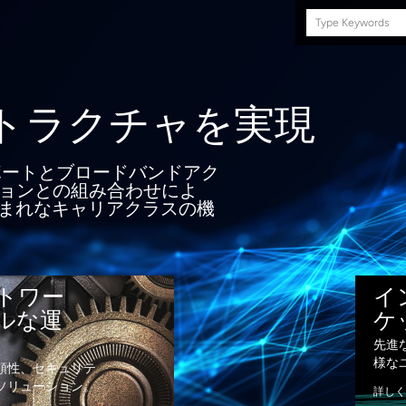
Search
this
site
ド越しの
フラストラクチャ
トネットワークトランスポートとブロー
スソリューションおよびSDNソリューシ
わせにより、柔軟性、パフォーマンス、
なキャリアクラスの機能を提供
トワー
イ
ルな運
ケ
先進
様な
頼性、セキュリテ
ソリューション。
詳しく