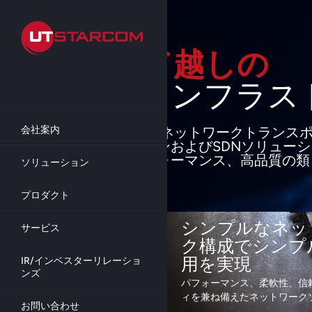
Skip
to
main
content
クラウ
イン
会社案内
最先端のパケッ
ドバンドアクセ
ョンとの組み合
ソリューション
高品質の類まれ
プロダクト
詳細
シンプルなネッ
サービス
ク構成でシンプ
用を実現
IR/インベスターリレーショ
ンズ
パフォーマンス、柔軟性、信
ィを兼ね備えたネットワーク
お問い合わせ